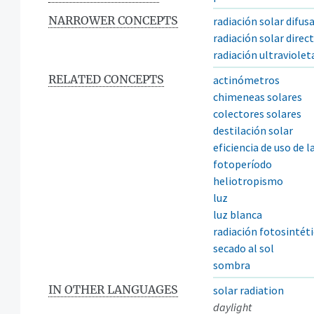
NARROWER CONCEPTS
radiación solar difus
radiación solar direc
radiación ultraviolet
RELATED CONCEPTS
actinómetros
chimeneas solares
colectores solares
destilación solar
eficiencia de uso de l
fotoperíodo
heliotropismo
luz
luz blanca
radiación fotosintét
secado al sol
sombra
IN OTHER LANGUAGES
solar radiation
daylight