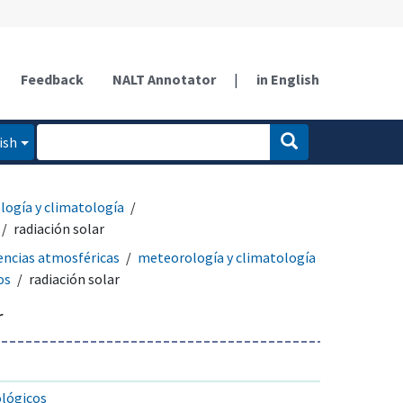
Feedback
NALT Annotator
|
in English
ish
ogía y climatología
radiación solar
encias atmosféricas
meteorología y climatología
os
radiación solar
r
lógicos