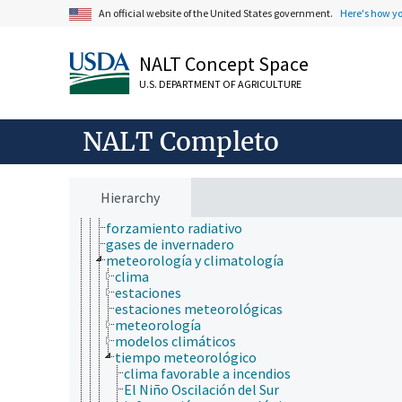
ciencia animal
An official website of the United States government.
Here's how y
ciencia de la información
ciencia de la nutrición
ciencia de la sostenibilidad
NALT Concept Space
ciencia de las malezas
ciencia de los materiales
U.S. DEPARTMENT OF AGRICULTURE
ciencia del sistema terrestre
ciencia del suelo
ciencia y tecnología geoespaciales
NALT Completo
ciencias atmosféricas
atmósfera terrestre
circulación atmosférica
cuenca atmosférica
Hierarchy
efecto invernadero
forzamiento radiativo
gases de invernadero
meteorología y climatología
clima
estaciones
estaciones meteorológicas
meteorología
modelos climáticos
tiempo meteorológico
clima favorable a incendios
El Niño Oscilación del Sur