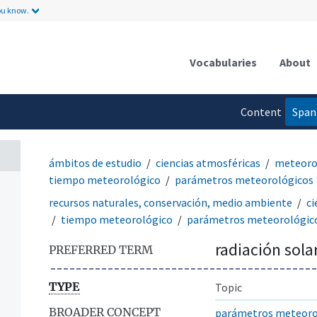
ou know.
Vocabularies
About
Content
Span
language
ámbitos de estudio
ciencias atmosféricas
meteorol
tiempo meteorológico
parámetros meteorológicos
recursos naturales, conservación, medio ambiente
ci
tiempo meteorológico
parámetros meteorológic
radiación sola
PREFERRED TERM
TYPE
Topic
BROADER CONCEPT
parámetros meteoro