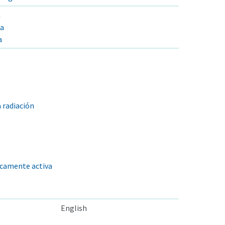
a
ta
a
a radiación
icamente activa
English