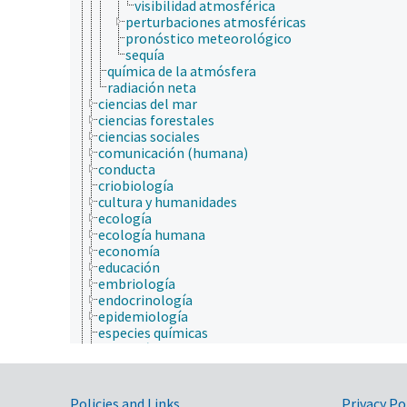
visibilidad atmosférica
perturbaciones atmosféricas
pronóstico meteorológico
sequía
química de la atmósfera
radiación neta
ciencias del mar
ciencias forestales
ciencias sociales
comunicación (humana)
conducta
criobiología
cultura y humanidades
ecología
ecología humana
economía
educación
embriología
endocrinología
epidemiología
especies químicas
etiología
física
fisiología
fisiopatología
Policies and Links
Privacy Po