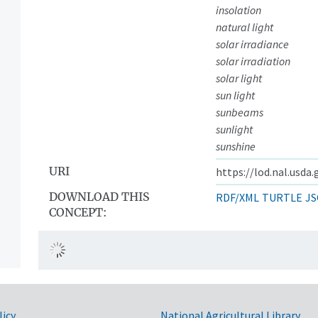
insolation
natural light
solar irradiance
solar irradiation
solar light
sun light
sunbeams
sunlight
sunshine
URI
https://lod.nal.usda
DOWNLOAD THIS
RDF/XML
TURTLE
JS
CONCEPT:
licy
National Agricultural Library