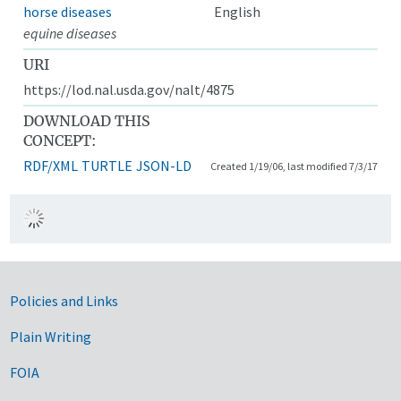
horse diseases
English
equine diseases
URI
https://lod.nal.usda.gov/nalt/4875
DOWNLOAD THIS
CONCEPT:
RDF/XML
TURTLE
JSON-LD
Created 1/19/06, last modified 7/3/17
Government Links
Policies and Links
Plain Writing
FOIA