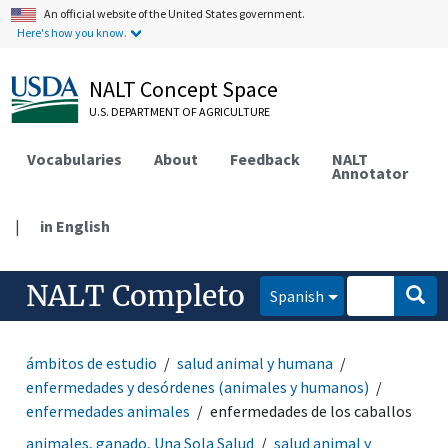
An official website of the United States government.
Here's how you know.
NALT Concept Space
U.S. DEPARTMENT OF AGRICULTURE
Vocabularies
About
Feedback
NALT
Annotator
|
in English
NALT Completo
Spanish
ámbitos de estudio
salud animal y humana
enfermedades y desórdenes (animales y humanos)
enfermedades animales
enfermedades de los caballos
animales, ganado, Una Sola Salud
salud animal y