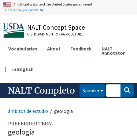
An official website of the United States government.
Here's how you know.
NALT Concept Space
U.S. DEPARTMENT OF AGRICULTURE
Vocabularies
About
Feedback
NALT
Annotator
|
in English
NALT Completo
Spanish
ámbitos de estudio
geología
PREFERRED TERM
geología