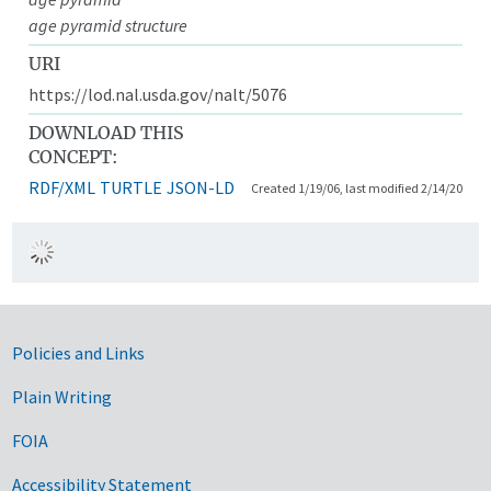
age pyramid structure
URI
https://lod.nal.usda.gov/nalt/5076
DOWNLOAD THIS
CONCEPT:
RDF/XML
TURTLE
JSON-LD
Created 1/19/06, last modified 2/14/20
Government Links
Policies and Links
Plain Writing
FOIA
Accessibility Statement