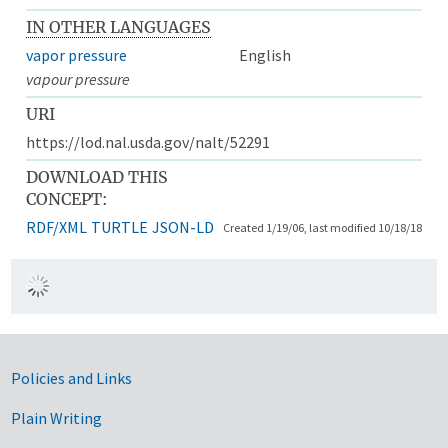
IN OTHER LANGUAGES
vapor pressure
English
vapour pressure
URI
https://lod.nal.usda.gov/nalt/52291
DOWNLOAD THIS
CONCEPT:
RDF/XML
TURTLE
JSON-LD
Created 1/19/06, last modified 10/18/18
Government Links
Policies and Links
Plain Writing