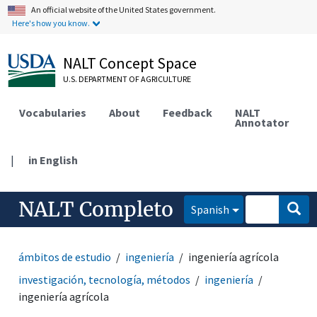
An official website of the United States government.
Here's how you know.
NALT Concept Space
U.S. DEPARTMENT OF AGRICULTURE
Vocabularies
About
Feedback
NALT
Annotator
|
in English
NALT Completo
Spanish
ámbitos de estudio
ingeniería
ingeniería agrícola
investigación, tecnología, métodos
ingeniería
ingeniería agrícola