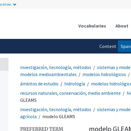
ou know.
Vocabularies
About
Content
Span
language
investigación, tecnología, métodos
sistemas y mode
modelos medioambientales
modelos hidrológicos
ámbitos de estudio
hidrología
modelos hidrológic
recursos naturales, conservación, medio ambiente
hi
GLEAMS
investigación, tecnología, métodos
sistemas y mode
agrícola
modelo GLEAMS
modelo GLEA
PREFERRED TERM