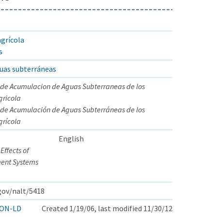
grícola
s
uas subterráneas
 de Acumulacion de Aguas Subterraneas de los
gricola
 de Acumulación de Aguas Subterráneas de los
grícola
English
ffects of
ent Systems
.gov/nalt/5418
ON-LD
Created 1/19/06, last modified 11/30/12