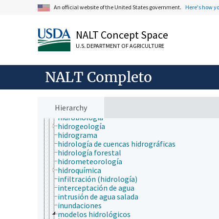
agua
An official website of the United States government.
Here's how y
almacenamiento en superficie
balance hídrico
canalización
NALT Concept Space
capa freática
ciclo hidrológico
U.S. DEPARTMENT OF AGRICULTURE
corrientes de agua
datos hidrológicos
NALT Completo
demanda de evaporación
estancamiento (natural)
evapotranspiración
factores hidrológicos
Hierarchy
flujo de agua
hidrobiología
hidrogeología
hidrograma
hidrología de cuencas hidrográficas
hidrología forestal
hidrometeorología
hidroquímica
infiltración (hidrología)
interceptación de agua
intrusión de agua salada
inundaciones
modelos hidrológicos