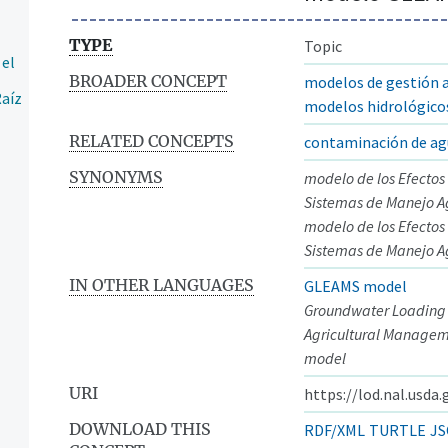
TYPE
Topic
 el
BROADER CONCEPT
modelos de gestión a
Raíz
modelos hidrológico
RELATED CONCEPTS
contaminación de ag
SYNONYMS
modelo de los Efectos
Sistemas de Manejo A
modelo de los Efectos
Sistemas de Manejo A
IN OTHER LANGUAGES
GLEAMS model
Groundwater Loading E
Agricultural Managem
model
URI
https://lod.nal.usda
DOWNLOAD THIS
RDF/XML
TURTLE
JS