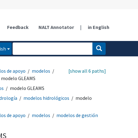
Feedback
NALT Annotator
|
in English
ish
los de apoyo
modelos
[show all 6 paths]
modelo GLEAMS
os
modelo GLEAMS
drología
modelos hidrológicos
modelo
los de apoyo
modelos
modelos de gestión
MS