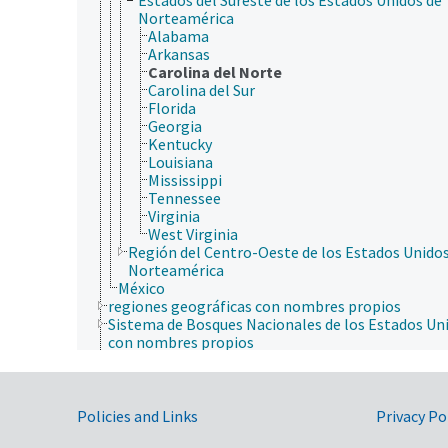
Norteamérica
Alabama
Arkansas
Carolina del Norte
Carolina del Sur
Florida
Georgia
Kentucky
Louisiana
Mississippi
Tennessee
Virginia
West Virginia
Región del Centro-Oeste de los Estados Unidos
Norteamérica
México
regiones geográficas con nombres propios
Sistema de Bosques Nacionales de los Estados Un
con nombres propios
Sudamérica
Government Links
Policies and Links
Privacy Po