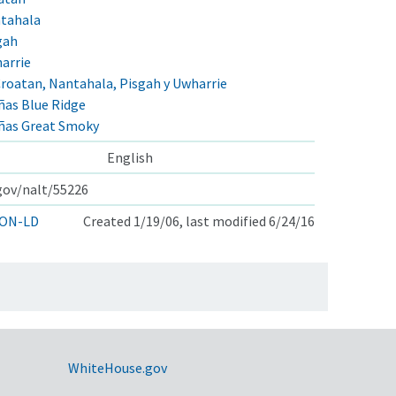
ntahala
gah
arrie
roatan, Nantahala, Pisgah y Uwharrie
ñas Blue Ridge
ñas Great Smoky
English
.gov/nalt/55226
ON-LD
Created 1/19/06, last modified 6/24/16
WhiteHouse.gov