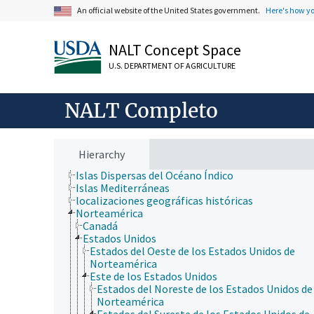
silvicultura, gestión de zonas silvestres
An official website of the United States government.
Here's how y
zonas geográficas
África
NALT Concept Space
América Central
Antártida
U.S. DEPARTMENT OF AGRICULTURE
Asia
Australia
cuerpos de agua con nombres propios
NALT Completo
desiertos con nombres propios
Eurasia
Europa
islas del Océano Atlántico
Hierarchy
Islas del Océano Pacífico
Islas Dispersas del Océano Índico
Islas Mediterráneas
localizaciones geográficas históricas
Norteamérica
Canadá
Estados Unidos
Estados del Oeste de los Estados Unidos de
Norteamérica
Este de los Estados Unidos
Estados del Noreste de los Estados Unidos de
Norteamérica
Estados del Sureste de los Estados Unidos de