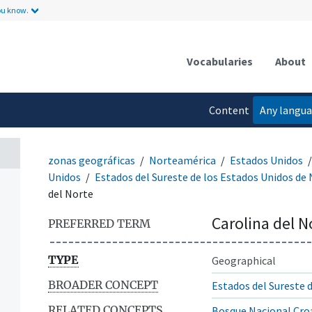
ou know.
Vocabularies
About
Content
Any langu
language
zonas geográficas
Norteamérica
Estados Unidos
Unidos
Estados del Sureste de los Estados Unidos de
del Norte
Carolina del N
PREFERRED TERM
TYPE
Geographical
BROADER CONCEPT
Estados del Sureste 
RELATED CONCEPTS
Bosque Nacional Cro