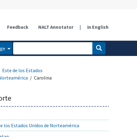
Feedback
NALT Annotator
|
in English
age
Este de los Estados
 Norteamérica
Carolina
orte
de los Estados Unidos de Norteamérica
atan