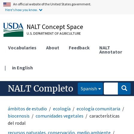
An official website of the United States government.
Here's how you know.
NALT Concept Space
U.S. DEPARTMENT OF AGRICULTURE
Vocabularies
About
Feedback
NALT
Annotator
|
in English
NALT Completo
Spanish
ámbitos de estudio
ecología
ecología comunitaria
biocenosis
comunidades vegetales
características
del rodal
recursos naturales, conservación, medio ambiente