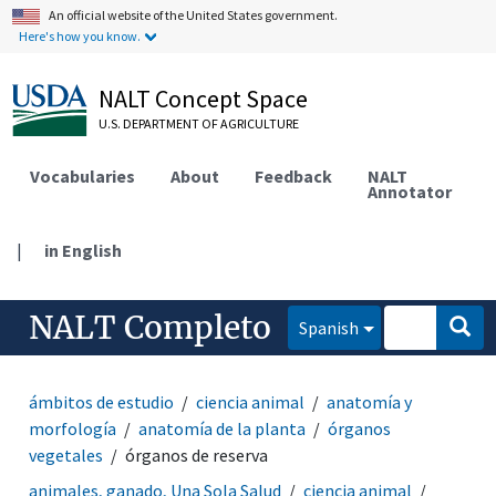
An official website of the United States government.
Here's how you know.
NALT Concept Space
U.S. DEPARTMENT OF AGRICULTURE
Vocabularies
About
Feedback
NALT
Annotator
|
in English
NALT Completo
Spanish
ámbitos de estudio
ciencia animal
anatomía y
morfología
anatomía de la planta
órganos
vegetales
órganos de reserva
animales, ganado, Una Sola Salud
ciencia animal