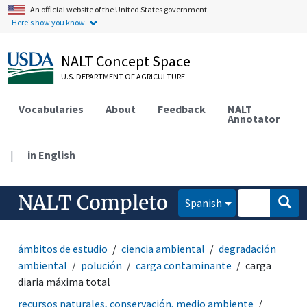
An official website of the United States government.
Here's how you know.
NALT Concept Space
U.S. DEPARTMENT OF AGRICULTURE
Vocabularies
About
Feedback
NALT
Annotator
|
in English
NALT Completo
Spanish
ámbitos de estudio
ciencia ambiental
degradación
ambiental
polución
carga contaminante
carga
diaria máxima total
recursos naturales, conservación, medio ambiente