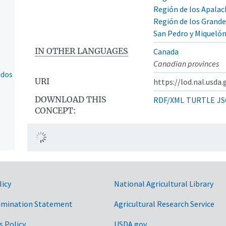
Región de los Apalac
Región de los Grand
San Pedro y Miqueló
IN OTHER LANGUAGES
Canada
Canadian provinces
idos
URI
https://lod.nal.usda
DOWNLOAD THIS
RDF/XML
TURTLE
JS
CONCEPT:
licy
National Agricultural Library
imination Statement
Agricultural Research Service
s Policy
USDA.gov