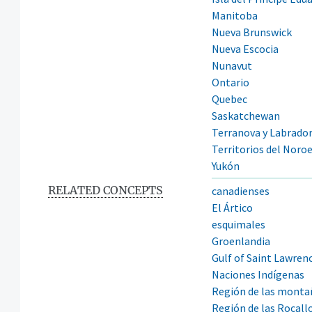
Manitoba
Nueva Brunswick
Nueva Escocia
Nunavut
Ontario
Quebec
Saskatchewan
Terranova y Labrado
Territorios del Noro
Yukón
RELATED CONCEPTS
canadienses
El Ártico
esquimales
Groenlandia
Gulf of Saint Lawren
Naciones Indígenas
Región de las montañ
Región de las Rocall