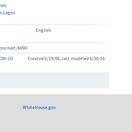
hes
es Lagos
n
English
.gov/nalt/6000
ON-LD
Created 1/19/06, last modified 6/30/16
WhiteHouse.gov