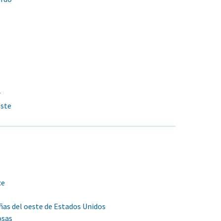
r
este
ce
as del oeste de Estados Unidos
osas