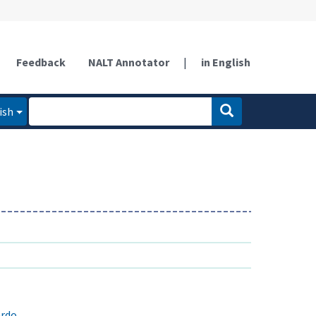
Feedback
NALT Annotator
|
in English
ish
ardo