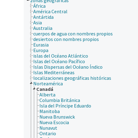
zonas geográficas
África
América Central
Antártida
Asia
Australia
cuerpos de agua con nombres propios
desiertos con nombres propios
Eurasia
Europa
islas del Océano Atlántico
Islas del Océano Pacífico
Islas Dispersas del Océano Índico
Islas Mediterráneas
localizaciones geográficas históricas
Norteamérica
Canadá
Alberta
Columbia Británica
Isla del Príncipe Eduardo
Manitoba
Nueva Brunswick
Nueva Escocia
Nunavut
Ontario