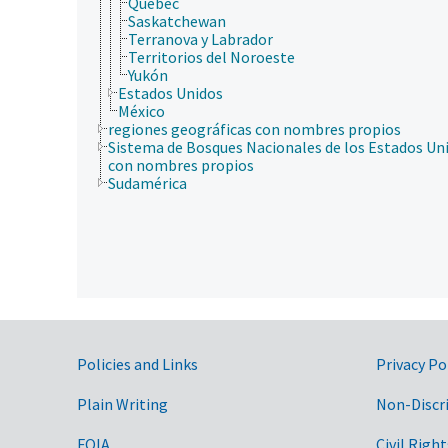
Quebec
Saskatchewan
Terranova y Labrador
Territorios del Noroeste
Yukón
Estados Unidos
México
regiones geográficas con nombres propios
Sistema de Bosques Nacionales de los Estados Un
con nombres propios
Sudamérica
Government Links
Policies and Links
Privacy Po
Plain Writing
Non-Discr
FOIA
Civil Right