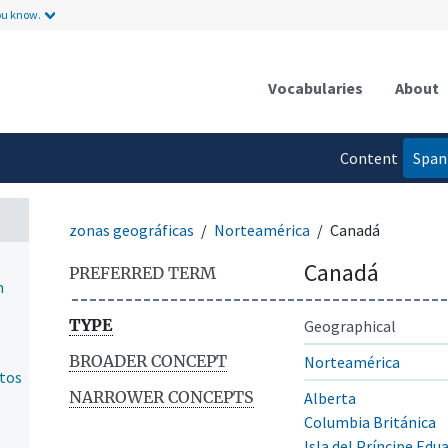
ou know.
Vocabularies
About
Content
Span
language
zonas geográficas
Norteamérica
Canadá
Canadá
PREFERRED TERM
n
TYPE
Geographical
BROADER CONCEPT
Norteamérica
ntos
NARROWER CONCEPTS
Alberta
Columbia Británica
Isla del Príncipe Edu