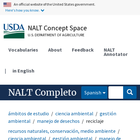
An official website of the United States government.
Here's how you know.
NALT Concept Space
U.S. DEPARTMENT OF AGRICULTURE
Vocabularies
About
Feedback
NALT
Annotator
|
in English
NALT Completo
Spanish
ámbitos de estudio
ciencia ambiental
gestión
ambiental
manejo de desechos
reciclaje
recursos naturales, conservación, medio ambiente
ciencia ambiental
gestión ambiental
manejo de