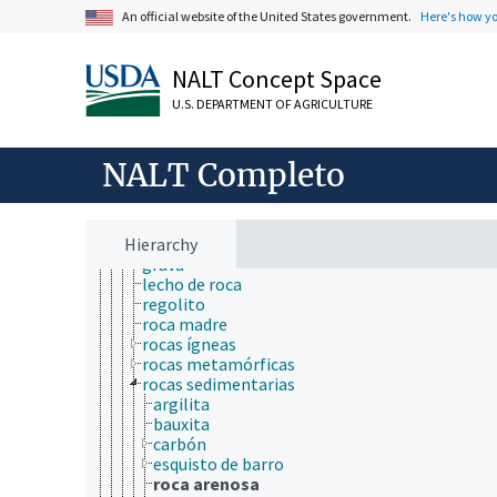
estratigrafía
An official website of the United States government.
Here's how y
fitolitos
geocronología
geofísica
NALT Concept Space
geomorfología
geoquímica
U.S. DEPARTMENT OF AGRICULTURE
glaciología
hidrogeología
litología
NALT Completo
meteorización del suelo
mineralogía
movimiento de masas
Hierarchy
rocas
grava
lecho de roca
regolito
roca madre
rocas ígneas
rocas metamórficas
rocas sedimentarias
argilita
bauxita
carbón
esquisto de barro
roca arenosa