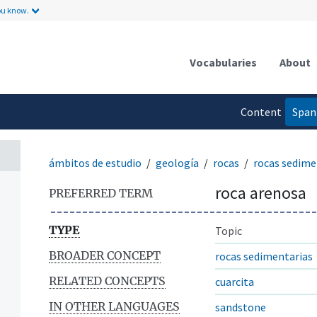
ou know.
Vocabularies
About
Content
Span
language
ámbitos de estudio
geología
rocas
rocas sedime
roca arenosa
PREFERRED TERM
TYPE
Topic
BROADER CONCEPT
rocas sedimentarias
RELATED CONCEPTS
cuarcita
IN OTHER LANGUAGES
sandstone