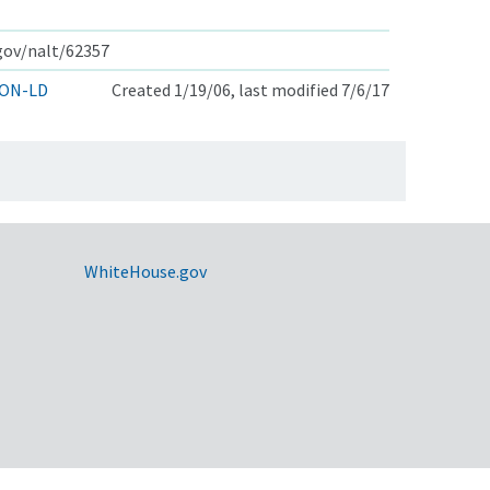
.gov/nalt/62357
ON-LD
Created 1/19/06, last modified 7/6/17
WhiteHouse.gov