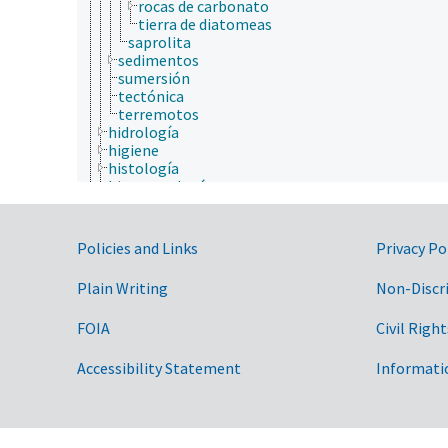
rocas de carbonato
tierra de diatomeas
saprolita
sedimentos
sumersión
tectónica
terremotos
hidrología
higiene
histología
histopatología
historia
historia natural
horticultura
Government Links
Policies and Links
Privacy Po
ingeniería
inmunología
Plain Writing
Non-Discr
ionómica
matemáticas y estadística
FOIA
Civil Right
medicina veterinaria
micología
microbiología
Accessibility Statement
Informati
neontología
nutrición
paleontología
parasitología