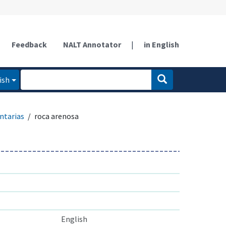
Feedback
NALT Annotator
|
in English
ish
ntarias
roca arenosa
English