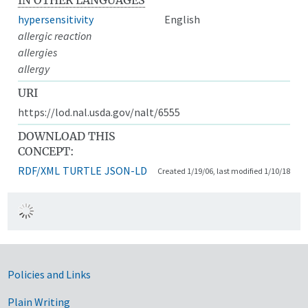
hypersensitivity
English
allergic reaction
allergies
allergy
URI
https://lod.nal.usda.gov/nalt/6555
DOWNLOAD THIS
CONCEPT:
RDF/XML
TURTLE
JSON-LD
Created 1/19/06, last modified 1/10/18
Government Links
Policies and Links
Plain Writing