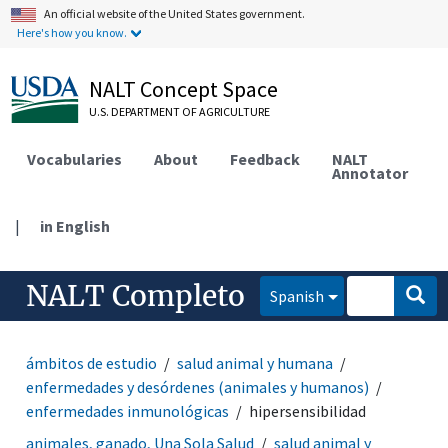
An official website of the United States government.
Here's how you know.
NALT Concept Space
U.S. DEPARTMENT OF AGRICULTURE
Vocabularies
About
Feedback
NALT
Annotator
|
in English
NALT Completo
Spanish
ámbitos de estudio
salud animal y humana
enfermedades y desórdenes (animales y humanos)
enfermedades inmunológicas
hipersensibilidad
animales, ganado, Una Sola Salud
salud animal y