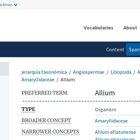
ou know.
Vocabularies
About
n
Content
Span
language
jerarquía taxonómica
Angiospermae
Liliopsida
A
Amaryllidaceae
Allium
Allium
PREFERRED TERM
TYPE
Organism
BROADER CONCEPT
Amaryllidaceae
NARROWER CONCEPTS
Allium aflatunense
Allium altissimum