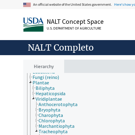
An official website of the United States government.
Here's how y
ámbitos de estudio
NALT Concept Space
animales, ganado, Una Sola Salud
desarrollo rural, comunidades, educación, extensió
U.S. DEPARTMENT OF AGRICULTURE
economía, comercio, derecho, negocios, industria
fincas, sistemas de producción agrícola
investigación, tecnología, métodos
NALT Completo
jerarquía taxonómica
Animalia
Archaea
Chromista
Hierarchy
Eubacteria
Fungi (reino)
Plantae
Biliphyta
Hepaticopsida
Viridiplantae
Anthocerotophyta
Bryophyta
Charophyta
Chlorophyta
Marchantiophyta
Tracheophyta