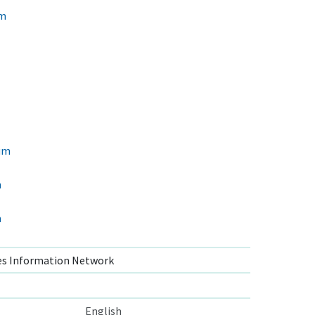
um
um
n
m
s Information Network
English