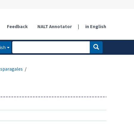
Feedback
NALT Annotator
|
in English
ish
sparagales