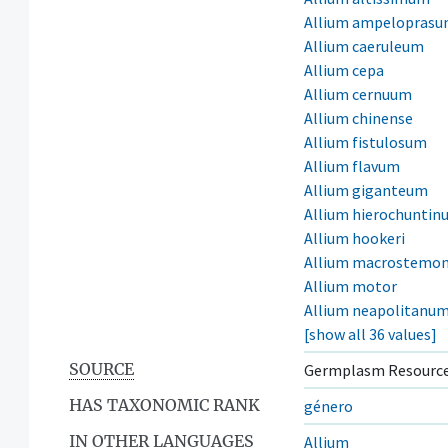
Allium ampelopras
Allium caeruleum
Allium cepa
Allium cernuum
Allium chinense
Allium fistulosum
Allium flavum
Allium giganteum
Allium hierochuntin
Allium hookeri
Allium macrostemo
Allium motor
Allium neapolitanu
[show all 36 values]
SOURCE
Germplasm Resource
HAS TAXONOMIC RANK
género
IN OTHER LANGUAGES
Allium