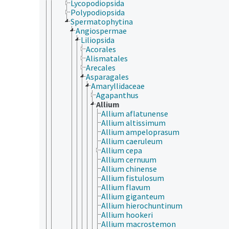
Lycopodiopsida
Polypodiopsida
Spermatophytina
Angiospermae
Liliopsida
Acorales
Alismatales
Arecales
Asparagales
Amaryllidaceae
Agapanthus
Allium
Allium aflatunense
Allium altissimum
Allium ampeloprasum
Allium caeruleum
Allium cepa
Allium cernuum
Allium chinense
Allium fistulosum
Allium flavum
Allium giganteum
Allium hierochuntinum
Allium hookeri
Allium macrostemon