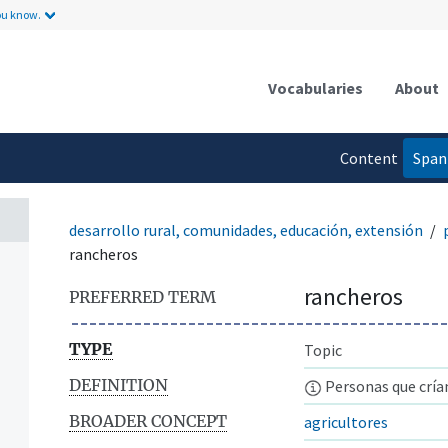
ou know.
Vocabularies
About
n
Content
Span
language
desarrollo rural, comunidades, educación, extensión
rancheros
rancheros
PREFERRED TERM
TYPE
Topic
DEFINITION
Personas que cría
BROADER CONCEPT
agricultores