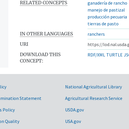
RELATED CONCEPTS
ganadería de rancho
manejo de pastizal
producción pecuaria
tierras de pasto
IN OTHER LANGUAGES
ranchers
URI
https://lod.nal.usda
DOWNLOAD THIS
RDF/XML
TURTLE
JS
CONCEPT:
licy
National Agricultural Library
imination Statement
Agricultural Research Service
s Policy
USDA.gov
on Quality
USA.gov