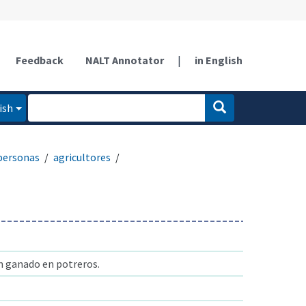
Feedback
NALT Annotator
|
in English
ish
personas
agricultores
n ganado en potreros.