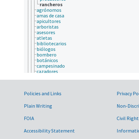
rancheros
agrónomos
amas de casa
apicultores
arboristas
asesores
atletas
bibliotecarios
biólogos
bombero
botánicos
campesinado
cazadores
científicos
comunicadores de riesgo
consumidores (personas)
Government Links
Policies and Links
Privacy Po
contratistas
cónyuges
criadores de animales
Plain Writing
Non-Discr
cuidadores
dentistas
FOIA
Civil Right
deserción escolar
docentes
Accessibility Statement
Informati
donantes de sangre
dueños de tierras