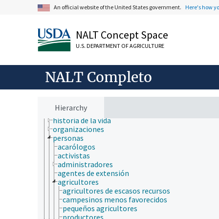
An official website of the United States government.
Here's how y
NALT Concept Space
U.S. DEPARTMENT OF AGRICULTURE
ámbitos de estudio
animales, ganado, Una Sola Salud
NALT Completo
desarrollo rural, comunidades, educación, extensió
comunicación (humana)
cultura y humanidades
demografía
Hierarchy
educación
historia de la vida
organizaciones
personas
acarólogos
activistas
administradores
agentes de extensión
agricultores
agricultores de escasos recursos
campesinos menos favorecidos
pequeños agricultores
productores