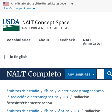
An official website of the United States government.
Here's how you know.
NALT Concept Space
U.S. DEPARTMENT OF AGRICULTURE
Vocabularies
About
Feedback
NALT
Annotator
|
in English
NALT Completo
Any language
ámbitos de estudio
física
electricidad y magnetismo
radiación electromagnética
luz
radiación
fotosintéticamente activa
ámbitos de estudio
física
óptica
luz
radiación