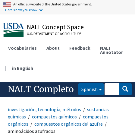
An official website of the United States government.
Here's how you know.
NALT Concept Space
U.S. DEPARTMENT OF AGRICULTURE
Vocabularies
About
Feedback
NALT
Annotator
|
in English
NALT Completo
Spanish
investigación, tecnología, métodos
sustancias
químicas
compuestos químicos
compuestos
orgánicos
compuestos orgánicos del azufre
aminoácidos azufrados