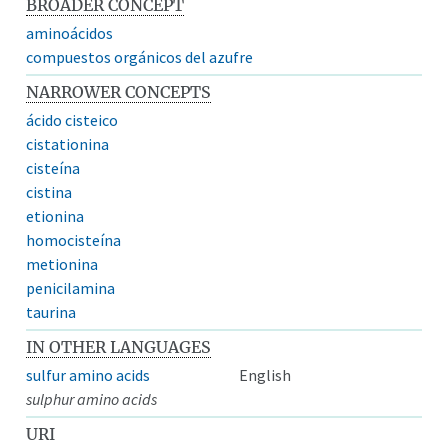
BROADER CONCEPT
aminoácidos
compuestos orgánicos del azufre
NARROWER CONCEPTS
ácido cisteico
cistationina
cisteína
cistina
etionina
homocisteína
metionina
penicilamina
taurina
IN OTHER LANGUAGES
sulfur amino acids
English
sulphur amino acids
URI