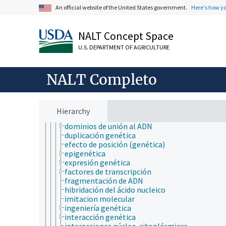
genética humana
An official website of the United States government.
Here's how y
genética microbial
genética molecular
NALT Concept Space
ácidos nucléicos
ampliación del genoma
U.S. DEPARTMENT OF AGRICULTURE
análisis para la determinación del sexo
antígeno nuclear de célula proliferativa
bibliotecas de ARN
NALT Completo
código genético
complementación genética
conformación de ácido nucleico
conversión genética
Hierarchy
daño al ADN
dominios de unión al ADN
duplicación genética
efecto de posición (genética)
epigenética
expresión genética
factores de transcripción
fragmentación de ADN
hibridación del ácido nucleico
imitacion molecular
ingeniería genética
interacción genética
interacciones núcleo-citoplásmicas