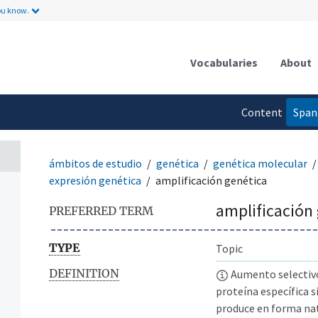
ou know.
Vocabularies
About
Content
Span
language
ámbitos de estudio
genética
genética molecular
expresión genética
amplificación genética
amplificación
PREFERRED TERM
TYPE
Topic
DEFINITION
Aumento selectivo
proteína específica 
produce en forma nat