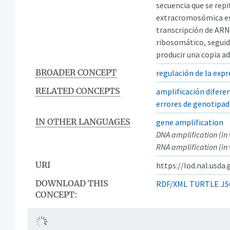
secuencia que se rep
extracromosómica es
transcripción de ARN 
ribosomático, seguid
producir una copia ad
BROADER CONCEPT
regulación de la exp
RELATED CONCEPTS
amplificación diferen
errores de genotipa
IN OTHER LANGUAGES
gene amplification
DNA amplification (in 
RNA amplification (in 
URI
https://lod.nal.usda
DOWNLOAD THIS
RDF/XML
TURTLE
JS
CONCEPT: