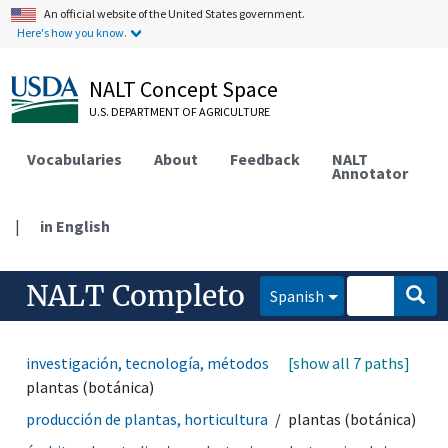
An official website of the United States government.
Here's how you know.
NALT Concept Space
U.S. DEPARTMENT OF AGRICULTURE
Vocabularies
About
Feedback
NALT
Annotator
|
in English
NALT Completo
Spanish
investigación, tecnología, métodos
[show all 7 paths]
organismos
plantas (botánica)
producción de plantas, horticultura
plantas (botánica)