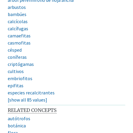
arbustos
bambúes
calcícolas
calcífugas
camaefitas
casmofitas
césped
coníferas
criptógamas
cultivos
embriofitos
epifitas
especies recalcitrantes
[show all 85 values]
RELATED CONCEPTS
autótrofos
botánica
flora