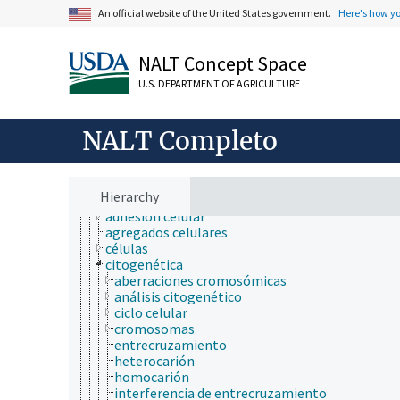
An official website of the United States government.
Here's how y
NALT Concept Space
ámbitos de estudio
U.S. DEPARTMENT OF AGRICULTURE
acuicultura
aerobiología
agricultura
NALT Completo
agronomía
ambiente
apicultura
bioinformática
Hierarchy
biología celular
adhesión celular
agregados celulares
células
citogenética
aberraciones cromosómicas
análisis citogenético
ciclo celular
cromosomas
entrecruzamiento
heterocarión
homocarión
interferencia de entrecruzamiento