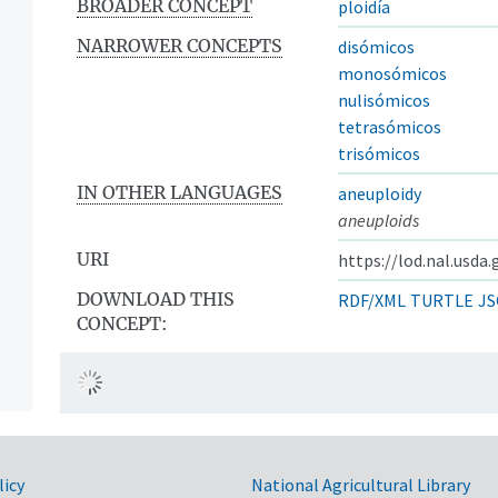
BROADER CONCEPT
ploidía
NARROWER CONCEPTS
disómicos
monosómicos
nulisómicos
tetrasómicos
trisómicos
IN OTHER LANGUAGES
aneuploidy
aneuploids
URI
https://lod.nal.usda
DOWNLOAD THIS
RDF/XML
TURTLE
JS
CONCEPT:
licy
National Agricultural Library