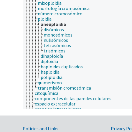
mixoploidia
morfología cromosómica
número cromosómico
ploidía
aneuploidia
disómicos
monosómicos
nulisómicos
tetrasómicos
trisómicos
dihaploidía
diploidia
haploides duplicados
haploidía
poliploidia
quimerismo
transmisión cromosómica
citoquímica
componentes de las paredes celulares
espacio extracelular
espacios intercelulares
estructuras celulares
fisiología celular
motilidad celular
Government Links
Policies and Links
Privacy Po
muerte celular