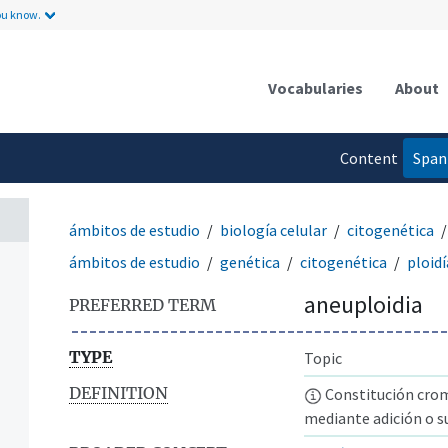
ou know.
Vocabularies
About
Content
Span
language
ámbitos de estudio
biología celular
citogenética
ámbitos de estudio
genética
citogenética
ploidí
aneuploidia
PREFERRED TERM
TYPE
Topic
DEFINITION
Constitución crom
mediante adición o 