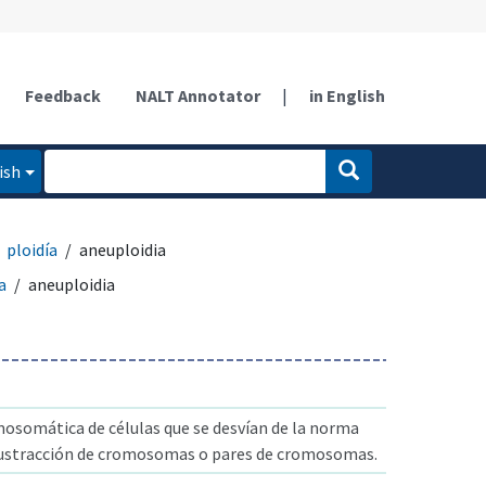
Feedback
NALT Annotator
|
in English
ish
ploidía
aneuploidia
a
aneuploidia
osomática de células que se desvían de la norma
sustracción de cromosomas o pares de cromosomas.