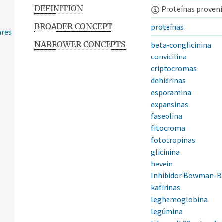
DEFINITION
Proteínas proveni
BROADER CONCEPT
proteínas
ares
NARROWER CONCEPTS
beta-conglicinina
convicilina
criptocromas
dehidrinas
esporamina
expansinas
faseolina
fitocroma
fototropinas
glicinina
hevein
Inhibidor Bowman-B
kafirinas
leghemoglobina
legúmina