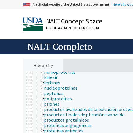
activación de la proteína GTPasa
An official website of the United States government.
Here's how y
aglutininas
agregados de proteína
apoproteínas
NALT Concept Space
chaperones moleculares
U.S. DEPARTMENT OF AGRICULTURE
complejos multiproteicos
corona de proteínas
cristalinas
NALT Completo
escleroproteínas
factores de transcripción
fitohemaglutinina
fosfoproteínas
Hierarchy
gelatina
hemoproteínas
kinesin
lectinas
nucleoproteínas
peptonas
poliproteínas
priones
productos avanzados de la oxidación protei
productos finales de glicación avanzada
productos proteínicos
proteínas angiogénicas
proteínas animales