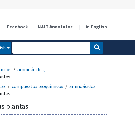
Feedback
NALT Annotator
|
in English
ish
micos
aminoácidos,
antas
cas
compuestos bioquímicos
aminoácidos,
antas
as plantas