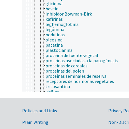
glicinina
hevein
Inhibidor Bowman-Birk
kafirinas
leghemoglobina
legúmina
nodulinas
oleosina
patatina
plastocianina
proteina de fuente vegetal
proteínas asociadas a la patogénesis
proteínas de cereales
proteínas del polen
proteínas seminales de reserva
receptores de hormonas vegetales
tricosantina
vicilina
zeamatina
proteínas de membrana
proteínas de neoplasia
Government Links
Policies and Links
Privacy Po
proteínas de plasma seminal
proteínas de plata
Plain Writing
Non-Discr
proteínas de protozoos
proteínas de unión