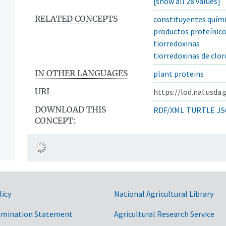
[show all 28 values]
RELATED CONCEPTS
constituyentes quími
productos proteínic
tiorredoxinas
tiorredoxinas de clo
IN OTHER LANGUAGES
plant proteins
URI
https://lod.nal.usda
DOWNLOAD THIS
RDF/XML
TURTLE
JS
CONCEPT:
licy
National Agricultural Library
imination Statement
Agricultural Research Service