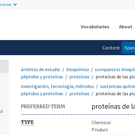
ou know.
Vocabularies
About
Content
Span
language
ámbitos de estudio
bioquímica
compuestos bioquí
péptidos y proteínas
proteínas
proteínas de las pl
investigación, tecnología, métodos
sustancias quími
péptidos y proteínas
proteínas
proteínas de las pl
proteínas de l
PREFERRED TERM
ca
TYPE
Chemical
Product