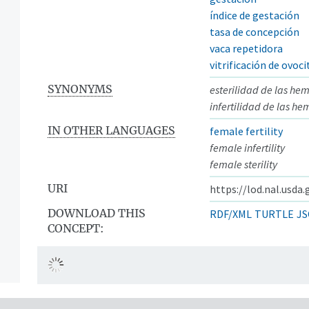
índice de gestación
tasa de concepción
vaca repetidora
vitrificación de ovoci
SYNONYMS
esterilidad de las he
infertilidad de las h
IN OTHER LANGUAGES
female fertility
female infertility
female sterility
URI
https://lod.nal.usda
DOWNLOAD THIS
RDF/XML
TURTLE
JS
CONCEPT: