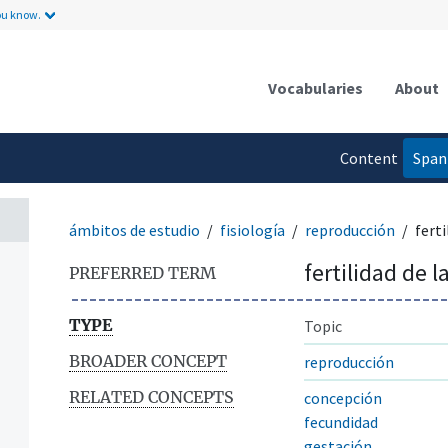
ou know.
Vocabularies
About
Content
Span
language
ámbitos de estudio
fisiología
reproducción
fert
fertilidad de 
PREFERRED TERM
TYPE
Topic
BROADER CONCEPT
reproducción
RELATED CONCEPTS
concepción
fecundidad
gestación