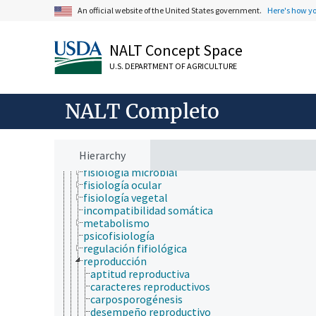
captación máxima de oxígeno
An official website of the United States government.
Here's how y
composición corporal
crecimiento y desarrollo
distribución del tejido
NALT Concept Space
ecofisiología
U.S. DEPARTMENT OF AGRICULTURE
eficiencia en el uso de los nutrientes
electrofisiología
estado fisiológico
NALT Completo
excreción
exudación
fisiología animal
fisiología de la nutrición
Hierarchy
fisiología fúngica
fisiología microbial
fisiología ocular
fisiología vegetal
incompatibilidad somática
metabolismo
psicofisiología
regulación fifiológica
reproducción
aptitud reproductiva
caracteres reproductivos
carposporogénesis
desempeño reproductivo