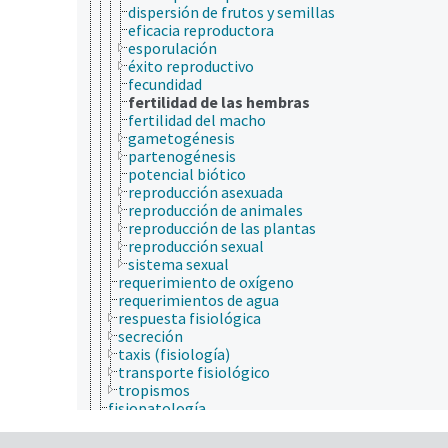
dispersión de frutos y semillas
eficacia reproductora
esporulación
éxito reproductivo
fecundidad
fertilidad de las hembras
fertilidad del macho
gametogénesis
partenogénesis
potencial biótico
reproducción asexuada
reproducción de animales
reproducción de las plantas
reproducción sexual
sistema sexual
requerimiento de oxígeno
requerimientos de agua
respuesta fisiológica
secreción
taxis (fisiología)
transporte fisiológico
tropismos
fisiopatología
fotobiología
genética