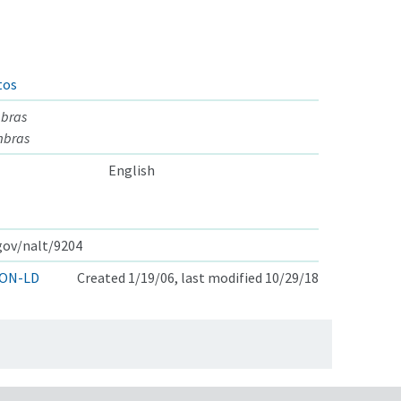
tos
mbras
embras
English
.gov/nalt/9204
ON-LD
Created 1/19/06, last modified 10/29/18