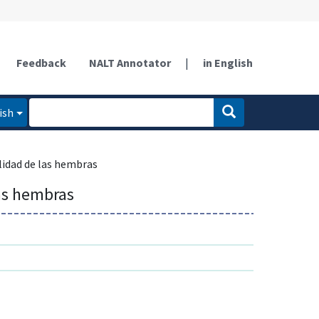
Feedback
NALT Annotator
|
in English
ish
ilidad de las hembras
las hembras