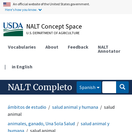
An official website of the United States government.
Here's how you know.
NALT Concept Space
U.S. DEPARTMENT OF AGRICULTURE
Vocabularies
About
Feedback
NALT
Annotator
|
in English
NALT Completo
Spanish
ámbitos de estudio
salud animal y humana
salud
animal
animales, ganado, Una Sola Salud
salud animal y
humana
salud animal