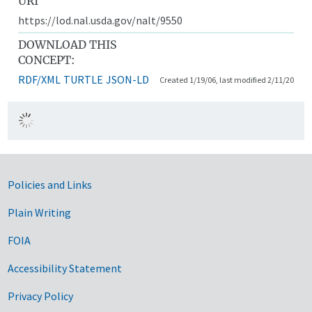
URI
https://lod.nal.usda.gov/nalt/9550
DOWNLOAD THIS
CONCEPT:
RDF/XML
TURTLE
JSON-LD
Created 1/19/06, last modified 2/11/20
Government Links
Policies and Links
Plain Writing
FOIA
Accessibility Statement
Privacy Policy