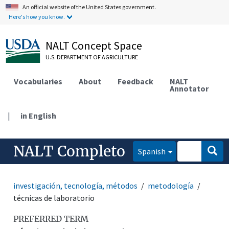
An official website of the United States government.
Here's how you know.
NALT Concept Space
U.S. DEPARTMENT OF AGRICULTURE
Vocabularies
About
Feedback
NALT
Annotator
|
in English
NALT Completo
Spanish
investigación, tecnología, métodos
metodología
técnicas de laboratorio
PREFERRED TERM