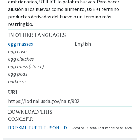
embrionarias, UTILICE la palabra huevos. Para hacer
alusión a los huevos como alimento, USE el término
productos derivados del huevo o un término más
restringido.
IN OTHER LANGUAGES
egg masses
English
egg cases
egg clutches
egg mass (clutch)
egg pods
oothecae
URI
https://lod.nal.usda.gov/nalt/982
DOWNLOAD THIS
CONCEPT:
RDF/XML
TURTLE
JSON-LD
Created 1/19/06, last modified 9/16/20