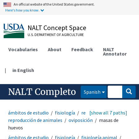
An official website of the United States government.
Here's how you know.
NALT Concept Space
U.S. DEPARTMENT OF AGRICULTURE
Vocabularies
About
Feedback
NALT
Annotator
|
in English
NALT Completo
Spanish
ámbitos de estudio
fisiología
reproducción
[show all 7 paths]
reproducción de animales
oviposición
masas de
huevos
ámbitos de estudio
fisiología
fisiología animal