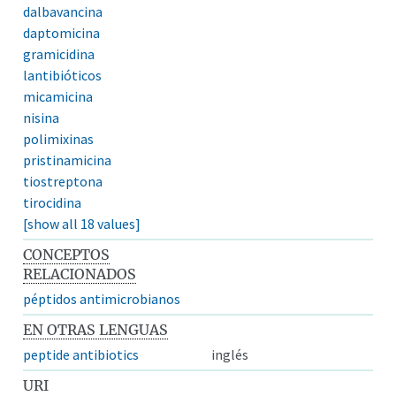
dalbavancina
daptomicina
gramicidina
lantibióticos
micamicina
nisina
polimixinas
pristinamicina
tiostreptona
tirocidina
[show all 18 values]
CONCEPTOS
RELACIONADOS
péptidos antimicrobianos
EN OTRAS LENGUAS
peptide antibiotics
inglés
URI