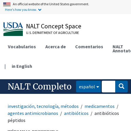
An official website of the United States government.
Here's how you know.
NALT Concept Space
U.S. DEPARTMENT OF AGRICULTURE
Vocabularios
Acerca de
Comentarios
NALT
Annotat
|
in English
NALT Completo
español
investigación, tecnología, métodos
medicamentos
agentes antimicrobianos
antibióticos
antibióticos
péptidos