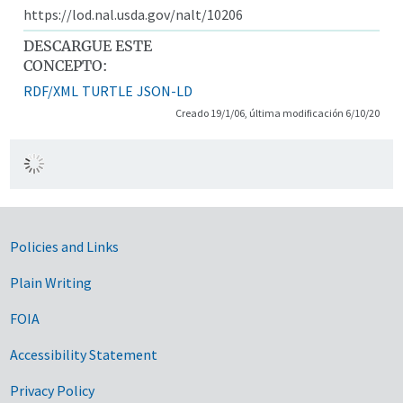
https://lod.nal.usda.gov/nalt/10206
DESCARGUE ESTE
CONCEPTO:
RDF/XML
TURTLE
JSON-LD
Creado 19/1/06, última modificación 6/10/20
Government Links
Policies and Links
Plain Writing
FOIA
Accessibility Statement
Privacy Policy