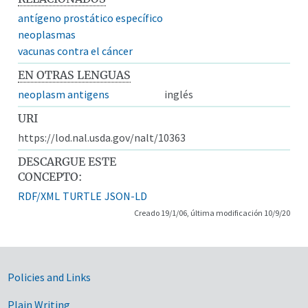
antígeno prostático específico
neoplasmas
vacunas contra el cáncer
EN OTRAS LENGUAS
neoplasm antigens
inglés
URI
https://lod.nal.usda.gov/nalt/10363
DESCARGUE ESTE
CONCEPTO:
RDF/XML
TURTLE
JSON-LD
Creado 19/1/06, última modificación 10/9/20
Government Links
Policies and Links
Plain Writing