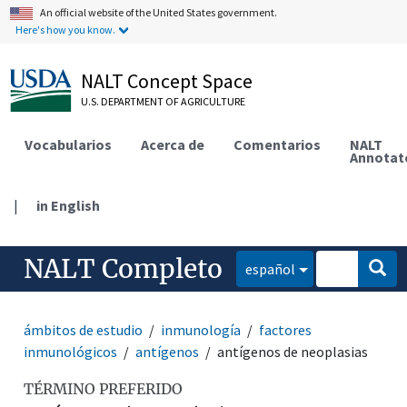
An official website of the United States government.
Here's how you know.
NALT Concept Space
U.S. DEPARTMENT OF AGRICULTURE
Vocabularios
Acerca de
Comentarios
NALT
Annotat
|
in English
NALT Completo
español
ámbitos de estudio
inmunología
factores
inmunológicos
antígenos
antígenos de neoplasias
TÉRMINO PREFERIDO