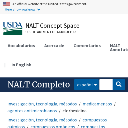
An official website of the United States government.
Here's how you know.
NALT Concept Space
U.S. DEPARTMENT OF AGRICULTURE
Vocabularios
Acerca de
Comentarios
NALT
Annotat
|
in English
NALT Completo
español
investigación, tecnología, métodos
medicamentos
agentes antimicrobianos
clorhexidina
investigación, tecnología, métodos
compuestos
químicos
compuestos orgánicos
compuestos