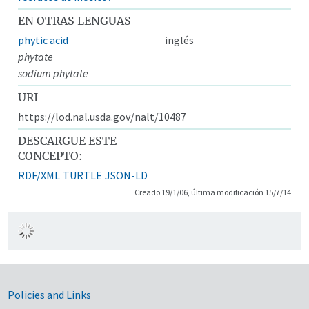
EN OTRAS LENGUAS
phytic acid
inglés
phytate
sodium phytate
URI
https://lod.nal.usda.gov/nalt/10487
DESCARGUE ESTE
CONCEPTO:
RDF/XML
TURTLE
JSON-LD
Creado 19/1/06, última modificación 15/7/14
Government Links
Policies and Links