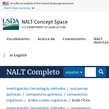
An official website of the United States government.
Here's how you know.
NALT Concept Space
U.S. DEPARTMENT OF AGRICULTURE
Vocabularios
Acerca de
Comentarios
NALT
Annotat
|
in English
NALT Completo
español
investigación, tecnología, métodos
sustancias
químicas
compuestos químicos
compuestos
orgánicos
ácidos y sales orgánicas
ácido fítico
investigación, tecnología, métodos
compuestos