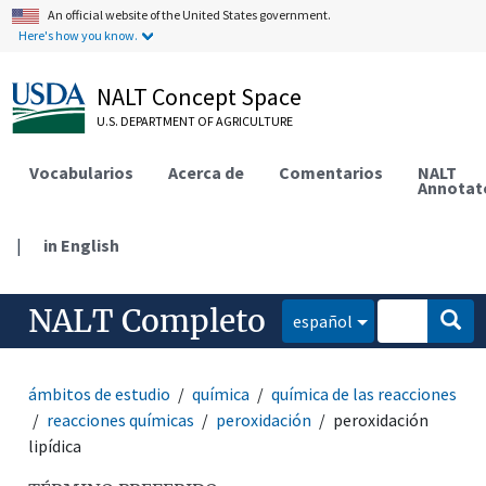
An official website of the United States government.
Here's how you know.
NALT Concept Space
U.S. DEPARTMENT OF AGRICULTURE
Vocabularios
Acerca de
Comentarios
NALT
Annotat
|
in English
NALT Completo
español
ámbitos de estudio
química
química de las reacciones
reacciones químicas
peroxidación
peroxidación
lipídica