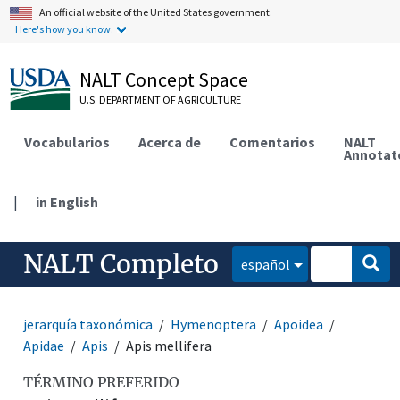
An official website of the United States government.
Here's how you know.
NALT Concept Space
U.S. DEPARTMENT OF AGRICULTURE
Vocabularios
Acerca de
Comentarios
NALT
Annotat
|
in English
NALT Completo
español
jerarquía taxonómica
Hymenoptera
Apoidea
Apidae
Apis
Apis mellifera
TÉRMINO PREFERIDO