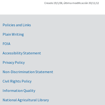
Creado 19/1/06, última modificación 30/11/12
Government Links
Policies and Links
Plain Writing
FOIA
Accessibility Statement
Privacy Policy
Non-Discrimination Statement
Civil Rights Policy
Information Quality
National Agricultural Library