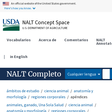
An official website of the United States government.
Here's how you know.
NALT Concept Space
U.S. DEPARTMENT OF AGRICULTURE
Vocabularios
Acerca de
Comentarios
NALT
Annotat
|
in English
NALT Completo
Cualquier lengua
ámbitos de estudio
ciencia animal
anatomía y
morfología
regiones corporales
apéndices
animales, ganado, Una Sola Salud
ciencia animal
anatomía y morfología
regiones corporales