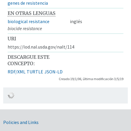
genes de resistencia
EN OTRAS LENGUAS
biological resistance
inglés
biocide resistance
URI
https://lod.nal.usda.gov/nalt/114
DESCARGUE ESTE
CONCEPTO:
RDF/XML
TURTLE
JSON-LD
Creado 19/1/06, última modificación 3/5/19
Government Links
Policies and Links