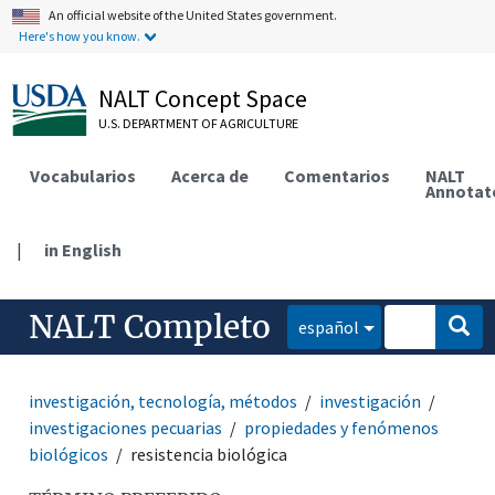
An official website of the United States government.
Here's how you know.
NALT Concept Space
U.S. DEPARTMENT OF AGRICULTURE
Vocabularios
Acerca de
Comentarios
NALT
Annotat
|
in English
NALT Completo
español
investigación, tecnología, métodos
investigación
investigaciones pecuarias
propiedades y fenómenos
biológicos
resistencia biológica