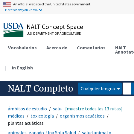
An official website of the United States government.
Here's how you know.
NALT Concept Space
U.S. DEPARTMENT OF AGRICULTURE
Vocabularios
Acerca de
Comentarios
NALT
Annotat
|
in English
NALT Completo
Cualquier lengua
ámbitos de estudio
salud animal y humana
[muestre todas las 13 rutas]
ciencias
médicas
toxicología
organismos acuáticos
plantas acuáticas
animales, ganado, Una Sola Salud
salud animal y