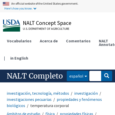
An official website of the United States government.
Here's how you know.
NALT Concept Space
U.S. DEPARTMENT OF AGRICULTURE
Vocabularios
Acerca de
Comentarios
NALT
Annotat
|
in English
NALT Completo
español
investigación, tecnología, métodos
investigación
investigaciones pecuarias
propiedades y fenómenos
biológicos
temperatura corporal
ámbitos de estudio
física
propiedades físicas