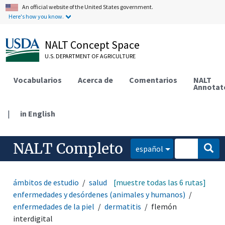
An official website of the United States government.
Here's how you know.
NALT Concept Space
U.S. DEPARTMENT OF AGRICULTURE
Vocabularios
Acerca de
Comentarios
NALT
Annotat
|
in English
NALT Completo
español
ámbitos de estudio
salud animal y humana
[muestre todas las 6 rutas]
enfermedades y desórdenes (animales y humanos)
enfermedades de la piel
dermatitis
flemón
interdigital