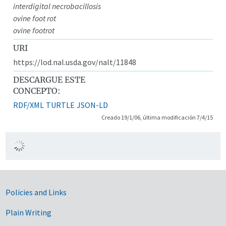
interdigital necrobacillosis
ovine foot rot
ovine footrot
URI
https://lod.nal.usda.gov/nalt/11848
DESCARGUE ESTE
CONCEPTO:
RDF/XML
TURTLE
JSON-LD
Creado 19/1/06, última modificación 7/4/15
Government Links
Policies and Links
Plain Writing