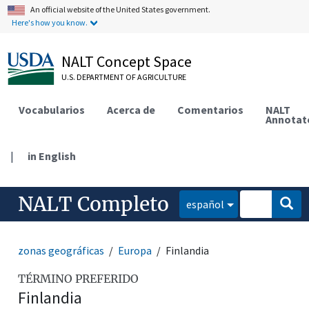
An official website of the United States government.
Here's how you know.
NALT Concept Space
U.S. DEPARTMENT OF AGRICULTURE
Vocabularios
Acerca de
Comentarios
NALT
Annotat
|
in English
NALT Completo
español
zonas geográficas
Europa
Finlandia
TÉRMINO PREFERIDO
Finlandia