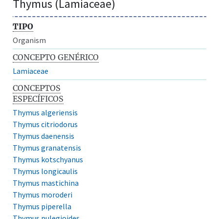
Thymus (Lamiaceae)
TIPO
Organism
CONCEPTO GENÉRICO
Lamiaceae
CONCEPTOS
ESPECÍFICOS
Thymus algeriensis
Thymus citriodorus
Thymus daenensis
Thymus granatensis
Thymus kotschyanus
Thymus longicaulis
Thymus mastichina
Thymus moroderi
Thymus piperella
Thymus pulegioides