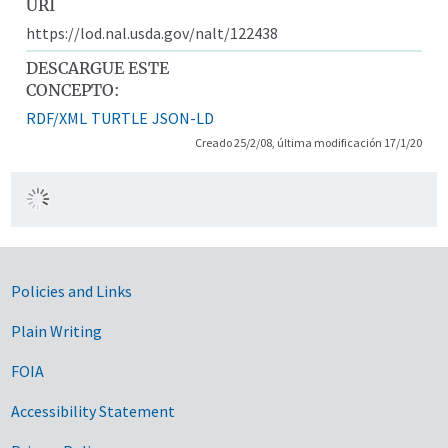
URI
https://lod.nal.usda.gov/nalt/122438
DESCARGUE ESTE
CONCEPTO:
RDF/XML
TURTLE
JSON-LD
Creado 25/2/08, última modificación 17/1/20
Government Links
Policies and Links
Plain Writing
FOIA
Accessibility Statement