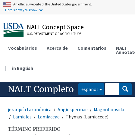
An official website of the United States government.
Here's how you know.
NALT Concept Space
U.S. DEPARTMENT OF AGRICULTURE
Vocabularios
Acerca de
Comentarios
NALT
Annotat
|
in English
NALT Completo
español
jerarquía taxonómica
Angiospermae
Magnoliopsida
Lamiales
Lamiaceae
Thymus (Lamiaceae)
TÉRMINO PREFERIDO