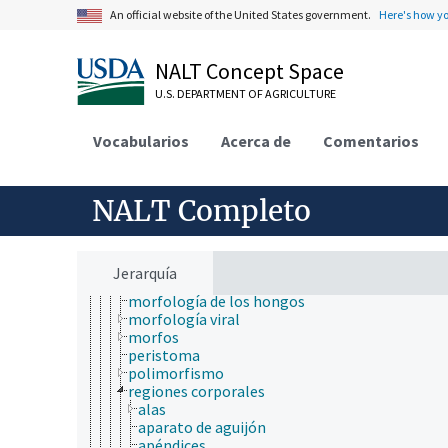
biología evolutiva
An official website of the United States government.
Here's how y
biología molecular
bioquímica
botánica
NALT Concept Space
cartografía
U.S. DEPARTMENT OF AGRICULTURE
ciencia ambiental
ciencia animal
anatomía y morfología
Vocabularios
Acerca de
Comentarios
anatomía animal
anatomía de la planta
anatomía fúngica
NALT Completo
estructuras embrionarias
glándulas salinas
haustorios
morfología animal
Jerarquía
morfología de las plantas
morfología de los hongos
morfología viral
morfos
peristoma
polimorfismo
regiones corporales
alas
aparato de aguijón
apéndices