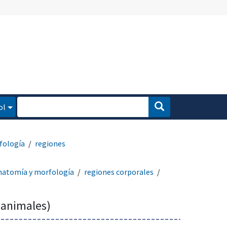
ol
fología
regiones
natomía y morfología
regiones corporales
 animales)