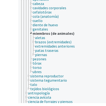
cabeza
cavidades corporales
cefalotórax
cola (anatomía)
cuello
diente de huevo
genitales
miembros (de animales)
aletas
brazos (extremidades)
extremidades anteriores
patas traseras
piernas
pezones
tórax
torso
ubres
sistema reproductor
sistema tegumentario
talo
tejidos biológicos
antropología
ciencia avícola
ciencia de forrajes y piensos
ciencia de la carne