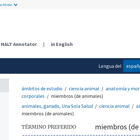
ou know.
NALT Annotator
|
in English
Lengua del
españ
contenido
ámbitos de estudio
ciencia animal
anatomía y mor
corporales
miembros (de animales)
animales, ganado, Una Sola Salud
ciencia animal
a
miembros (de animales)
miembros (de
TÉRMINO PREFERIDO