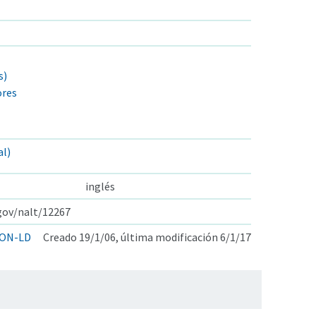
s)
ores
al)
inglés
.gov/nalt/12267
ON-LD
Creado 19/1/06, última modificación 6/1/17