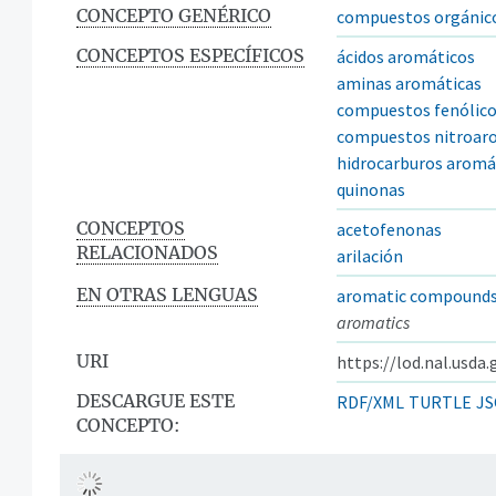
CONCEPTO GENÉRICO
compuestos orgánic
CONCEPTOS ESPECÍFICOS
ácidos aromáticos
aminas aromáticas
compuestos fenólic
compuestos nitroar
hidrocarburos aromá
quinonas
CONCEPTOS
acetofenonas
RELACIONADOS
arilación
EN OTRAS LENGUAS
aromatic compound
aromatics
URI
https://lod.nal.usda
DESCARGUE ESTE
RDF/XML
TURTLE
JS
CONCEPTO: