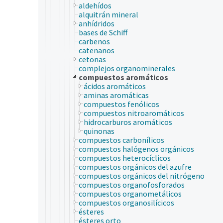
aldehídos
alquitrán mineral
anhídridos
bases de Schiff
carbenos
catenanos
cetonas
complejos organominerales
compuestos aromáticos
ácidos aromáticos
aminas aromáticas
compuestos fenólicos
compuestos nitroaromáticos
hidrocarburos aromáticos
quinonas
compuestos carbonílicos
compuestos halógenos orgánicos
compuestos heterocíclicos
compuestos orgánicos del azufre
compuestos orgánicos del nitrógeno
compuestos organofosforados
compuestos organometálicos
compuestos organosilícicos
ésteres
ésteres orto