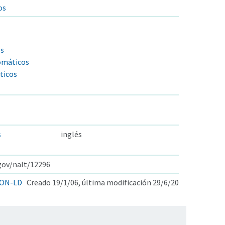
os
os
omáticos
ticos
s
inglés
.gov/nalt/12296
ON-LD
Creado 19/1/06, última modificación 29/6/20