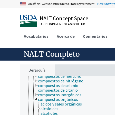
investigación médica translacional
An official website of the United States government.
Here's how y
líneas genéticas
métodos de reemplazo
modelos animales
NALT Concept Space
propiedades y fenómenos biológicos
U.S. DEPARTMENT OF AGRICULTURE
protocolos
puntos finales humanitarios
sustancias químicas
Vocabularios
Acerca de
Comentarios
agroquímicos
compuestos bioquímicos
compuestos químicos
NALT Completo
ácidos, bases y sales
arsenicales
componentes sulfurosos
compuestos de boro
Jerarquía
compuestos de coordinación
compuestos de mercurio
compuestos de nitrógeno
compuestos de selenio
compuestos de titanio
compuestos inorgánicos
compuestos orgánicos
ácidos y sales orgánicas
alcaloides
alcoholes