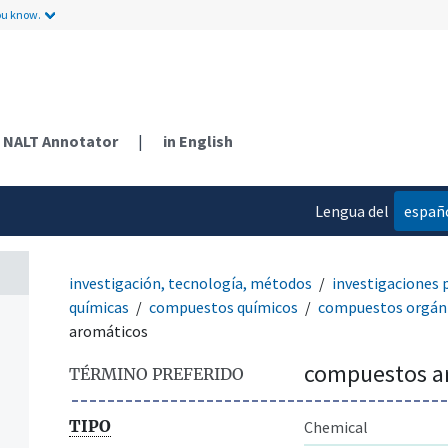
ou know.
NALT Annotator
|
in English
Lengua del
españ
contenido
investigación, tecnología, métodos
investigaciones 
químicas
compuestos químicos
compuestos orgán
aromáticos
compuestos a
TÉRMINO PREFERIDO
TIPO
Chemical