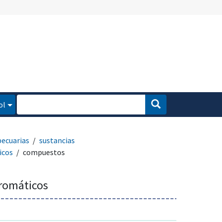
ol
pecuarias
sustancias
icos
compuestos
romáticos