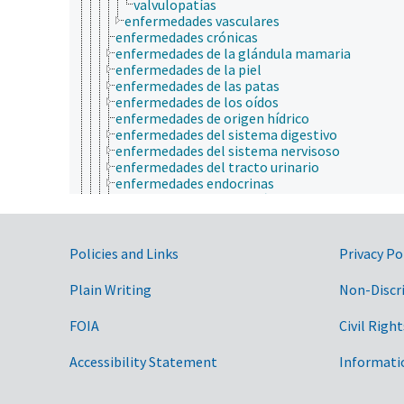
valvulopatías
enfermedades vasculares
enfermedades crónicas
enfermedades de la glándula mamaria
enfermedades de la piel
enfermedades de las patas
enfermedades de los oídos
enfermedades de origen hídrico
enfermedades del sistema digestivo
enfermedades del sistema nervisoso
enfermedades del tracto urinario
enfermedades endocrinas
enfermedades hematológicas
enfermedades hepáticas
enfermedades humanas
enfermedades iatrogénicas
Government Links
Policies and Links
Privacy Po
enfermedades idiopáticas
enfermedades infecciosas e infestaciones
Plain Writing
Non-Discr
enfermedades inmunológicas
enfermedades linfáticas
FOIA
Civil Right
enfermedades musculoesqueléticas
enfermedades no infecciosas
Accessibility Statement
enfermedades oculares
Informati
enfermedades respiratorias
heridas animales