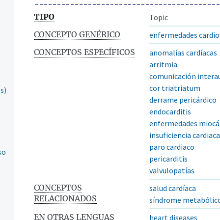
TIPO
Topic
CONCEPTO GENÉRICO
enfermedades cardio
CONCEPTOS ESPECÍFICOS
anomalías cardíacas
arritmia
comunicación interau
cor triatriatum
s)
derrame pericárdico
endocarditis
enfermedades miocá
insuficiencia cardiac
paro cardiaco
so
pericarditis
valvulopatías
CONCEPTOS
salud cardíaca
RELACIONADOS
síndrome metabólic
EN OTRAS LENGUAS
heart diseases