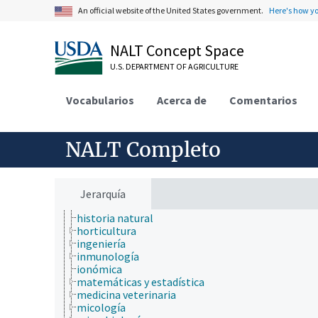
embriología
An official website of the United States government.
Here's how y
endocrinología
epidemiología
especies químicas
NALT Concept Space
etiología
física
U.S. DEPARTMENT OF AGRICULTURE
fisiología
fisiopatología
Vocabularios
Acerca de
Comentarios
fotobiología
genética
geografía
geología
NALT Completo
hidrología
higiene
histología
histopatología
Jerarquía
historia
historia natural
horticultura
ingeniería
inmunología
ionómica
matemáticas y estadística
medicina veterinaria
micología