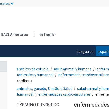
ou know.
NALT Annotator
|
in English
Lengua del
españ
contenido
ámbitos de estudio
salud animal y humana
enferm
(animales y humanos)
enfermedades cardiovasculare
cardíacas
animales, ganado, Una Sola Salud
salud animal y hu
humanos)
enfermedades cardiovasculares
enferme
enfermedades
TÉRMINO PREFERIDO