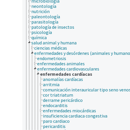
microbiología
neontología
nutrición
paleontología
parasitología
patología de insectos
psicología
química
salud animal y humana
ciencias médicas
enfermedades y desórdenes (animales y humano
endometriosis
enfermedades animales
enfermedades cardiovasculares
enfermedades cardíacas
anomalías cardíacas
arritmia
comunicación interauricular tipo seno veno
cor triatriatum
derrame pericárdico
endocarditis
enfermedades miocárdicas
insuficiencia cardiaca congestiva
paro cardiaco
pericarditis