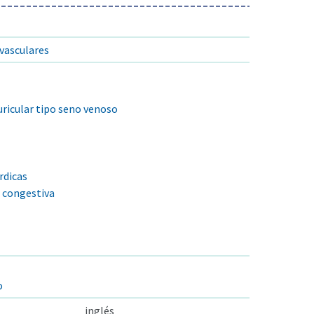
vasculares
ricular tipo seno venoso
rdicas
a congestiva
o
inglés