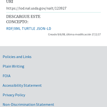
URI
https://lod.nal.usda.gov/nalt/123927
DESCARGUE ESTE
CONCEPTO:
RDF/XML
TURTLE
JSON-LD
Creado 9/6/08, última modificación 17/2/17
Government Links
Policies and Links
Plain Writing
FOIA
Accessibility Statement
Privacy Policy
Non-Discrimination Statement