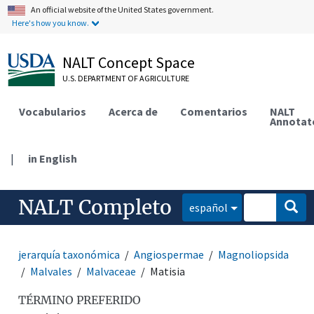
An official website of the United States government.
Here's how you know.
NALT Concept Space
U.S. DEPARTMENT OF AGRICULTURE
Vocabularios
Acerca de
Comentarios
NALT
Annotat
|
in English
NALT Completo
español
jerarquía taxonómica
Angiospermae
Magnoliopsida
Malvales
Malvaceae
Matisia
TÉRMINO PREFERIDO