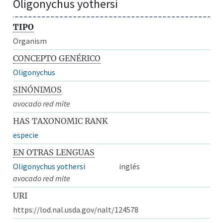
Oligonychus yothersi
TIPO
Organism
CONCEPTO GENÉRICO
Oligonychus
SINÓNIMOS
avocado red mite
HAS TAXONOMIC RANK
especie
EN OTRAS LENGUAS
Oligonychus yothersi
inglés
avocado red mite
URI
https://lod.nal.usda.gov/nalt/124578