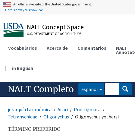
An official website of the United States government.
Here's how you know.
NALT Concept Space
U.S. DEPARTMENT OF AGRICULTURE
Vocabularios
Acerca de
Comentarios
NALT
Annotat
|
in English
NALT Completo
español
jerarquía taxonómica
Acari
Prostigmata
Tetranychidae
Oligonychus
Oligonychus yothersi
TÉRMINO PREFERIDO