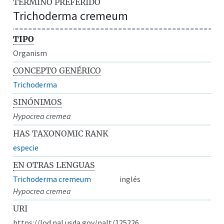
TÉRMINO PREFERIDO
Trichoderma cremeum
TIPO
Organism
CONCEPTO GENÉRICO
Trichoderma
SINÓNIMOS
Hypocrea cremea
HAS TAXONOMIC RANK
especie
EN OTRAS LENGUAS
Trichoderma cremeum
inglés
Hypocrea cremea
URI
https://lod.nal.usda.gov/nalt/125226