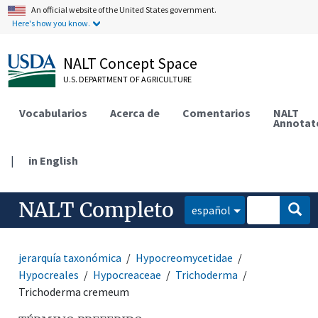
An official website of the United States government.
Here's how you know.
NALT Concept Space
U.S. DEPARTMENT OF AGRICULTURE
Vocabularios
Acerca de
Comentarios
NALT
Annotat
|
in English
NALT Completo
español
jerarquía taxonómica
Hypocreomycetidae
Hypocreales
Hypocreaceae
Trichoderma
Trichoderma cremeum