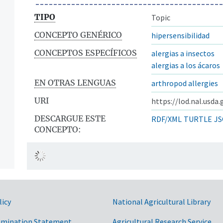
TIPO
Topic
CONCEPTO GENÉRICO
hipersensibilidad
CONCEPTOS ESPECÍFICOS
alergias a insectos
alergias a los ácaros
EN OTRAS LENGUAS
arthropod allergies
URI
https://lod.nal.usda
DESCARGUE ESTE
RDF/XML
TURTLE
JS
CONCEPTO:
licy
National Agricultural Library
imination Statement
Agricultural Research Service