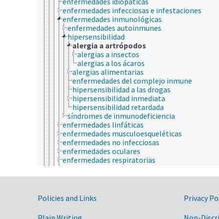
enfermedades idiopáticas
enfermedades infecciosas e infestaciones
enfermedades inmunológicas
enfermedades autoinmunes
hipersensibilidad
alergia a artrópodos
alergias a insectos
alergias a los ácaros
alergias alimentarias
enfermedades del complejo inmune
hipersensibilidad a las drogas
hipersensibilidad inmediata
hipersensibilidad retardada
síndromes de inmunodeficiencia
enfermedades linfáticas
enfermedades musculoesqueléticas
enfermedades no infecciosas
enfermedades oculares
enfermedades respiratorias
heridas animales
trastornos reproductivos
estado de salud
pacientes
Government Links
Policies and Links
Privacy Po
riesgos para la salud
salud animal
Plain Writing
Non-Discr