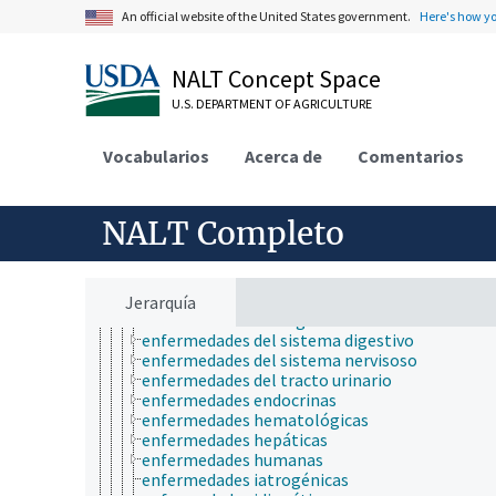
paleontología
An official website of the United States government.
Here's how y
parasitología
patología de insectos
psicología
NALT Concept Space
química
salud animal y humana
U.S. DEPARTMENT OF AGRICULTURE
ciencias médicas
enfermedades y desórdenes (animales y humano
Vocabularios
Acerca de
Comentarios
endometriosis
enfermedades animales
enfermedades cardiovasculares
enfermedades crónicas
NALT Completo
enfermedades de la glándula mamaria
enfermedades de la piel
enfermedades de las patas
enfermedades de los oídos
Jerarquía
enfermedades de origen hídrico
enfermedades del sistema digestivo
enfermedades del sistema nervisoso
enfermedades del tracto urinario
enfermedades endocrinas
enfermedades hematológicas
enfermedades hepáticas
enfermedades humanas
enfermedades iatrogénicas