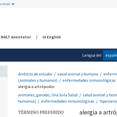
ou know.
s)
NALT Annotator
|
in English
Lengua del
españ
contenido
ámbitos de estudio
salud animal y humana
enferm
(animales y humanos)
enfermedades inmunológicas
alergia a artrópodos
animales, ganado, Una Sola Salud
salud animal y hu
humanos)
enfermedades inmunológicas
hipersens
alergia a artr
TÉRMINO PREFERIDO