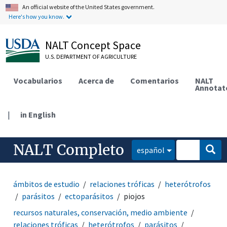
An official website of the United States government.
Here's how you know.
NALT Concept Space
U.S. DEPARTMENT OF AGRICULTURE
Vocabularios
Acerca de
Comentarios
NALT
Annotat
|
in English
NALT Completo
español
ámbitos de estudio
relaciones tróficas
heterótrofos
parásitos
ectoparásitos
piojos
recursos naturales, conservación, medio ambiente
relaciones tróficas
heterótrofos
parásitos