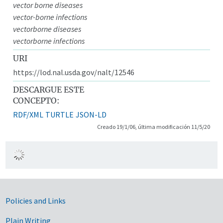
vector borne diseases
vector-borne infections
vectorborne diseases
vectorborne infections
URI
https://lod.nal.usda.gov/nalt/12546
DESCARGUE ESTE
CONCEPTO:
RDF/XML
TURTLE
JSON-LD
Creado 19/1/06, última modificación 11/5/20
Government Links
Policies and Links
Plain Writing