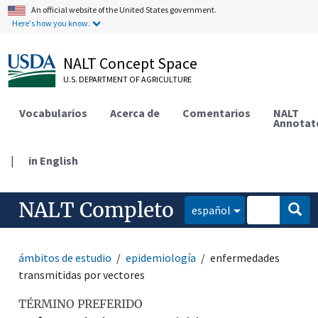
An official website of the United States government.
Here's how you know.
NALT Concept Space
U.S. DEPARTMENT OF AGRICULTURE
Vocabularios
Acerca de
Comentarios
NALT
Annotat
|
in English
NALT Completo
español
ámbitos de estudio
epidemiología
enfermedades
transmitidas por vectores
TÉRMINO PREFERIDO