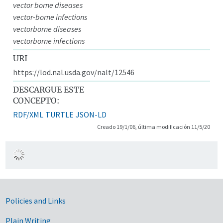
vector borne diseases
vector-borne infections
vectorborne diseases
vectorborne infections
URI
https://lod.nal.usda.gov/nalt/12546
DESCARGUE ESTE
CONCEPTO:
RDF/XML
TURTLE
JSON-LD
Creado 19/1/06, última modificación 11/5/20
Government Links
Policies and Links
Plain Writing