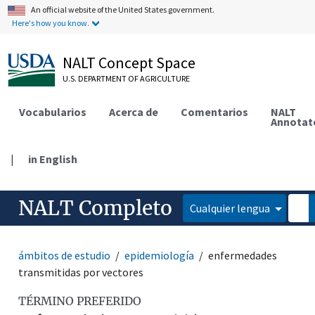
An official website of the United States government.
Here's how you know.
NALT Concept Space
U.S. DEPARTMENT OF AGRICULTURE
Vocabularios
Acerca de
Comentarios
NALT
Annotat
|
in English
NALT Completo
Cualquier lengua
ámbitos de estudio
epidemiología
enfermedades
transmitidas por vectores
TÉRMINO PREFERIDO